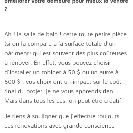
améliorer votre demeure pour mieux la vendre
?
IDENTIEL
Ah ! la salle de bain ! cette toute petite pièce
MERCIAL
(si on la compare à la surface totale d’un
DUSTRIEL
bâtiment) qui est souvent des plus coûteuses
à rénover. En effet, vous pouvez choisir
d’installer un robinet à 50 $ ou un autre à
500 $ : vos choix ont un impact sur le coût
INIQUES
final du projet, je ne vous apprends rien.
 SANTÉ
Mais dans tous les cas, on peut être créatif!
Je tiens à souligner que j’effectue toujours
VOTRE
ces rénovations avec grande conscience