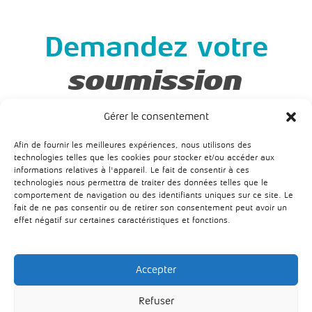
Demandez votre
soumission
Avant de demander votre soumission
Gérer le consentement
gratuite, vous devez vous assurer d’avoir
Afin de fournir les meilleures expériences, nous utilisons des
complété certaines étapes. Il est impossible
technologies telles que les cookies pour stocker et/ou accéder aux
informations relatives à l'appareil. Le fait de consentir à ces
d’avoir un prix si vous n’avez pas un plan !
technologies nous permettra de traiter des données telles que le
comportement de navigation ou des identifiants uniques sur ce site. Le
fait de ne pas consentir ou de retirer son consentement peut avoir un
effet négatif sur certaines caractéristiques et fonctions.
Soumission
Accepter
© Tous droits réservés Les entreprises Marc Duguay Inc. • 945
Refuser
Montée Ste-Thérèse, Prévost, J0R 1T0 • 514.718.7605 2019 |