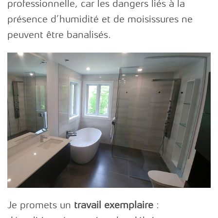
professionnelle, car les dangers liés à la
SITUATION:
présence d’humidité et de moisissures ne
peuvent être banalisés.
Rénovation
Autoconstruction
Maison
écologique
Clinique
de
santé
RÉALISATIONS
Je promets un
travail exemplaire
: