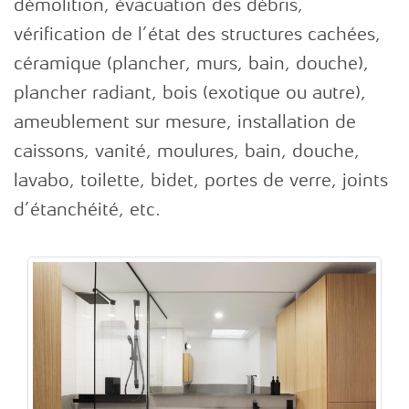
démolition, évacuation des débris,
Salle
vérification de l’état des structures cachées,
de
bain
céramique (plancher, murs, bain, douche),
plancher radiant, bois (exotique ou autre),
uisine
ameublement sur mesure, installation de
caissons, vanité, moulures, bain, douche,
ortes
et
lavabo, toilette, bidet, portes de verre, joints
enêtres
d’étanchéité, etc.
inition
térieure
inition
térieure
ovation
ajeure